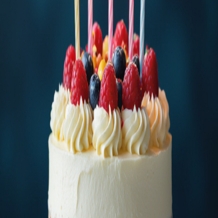
🎲
랜덤 퀴즈
📚
테마 퀴즈
📋
출제 목록
로그인