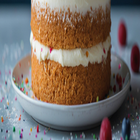
생일 문제
23
명
2026년 5월 8일
출제 횟수:
0
정답률:
0
%
❓
퀴즈
한 집단에서 생일이 같은 사람이 2명 이상 있을 확률이 50%를
넘기 위해 필요한 최소 인원은?
많은 사람들이 1년이 365일이기 때문에 훨씬 더 많은 인원(예:
180명 정도)이 필요할 것이라고 짐작하지만, 실제로는 생각보
다 훨씬 적은 인원만으로도 충분하다. 만약 인원이 70명만 모
여도 그 확률은 99.9%에 달한다.
추천
비추천
공유
더보기