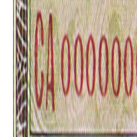
🎲
랜덤 퀴즈
📚
테마 퀴즈
📋
출제 목록