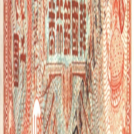
🎲
랜덤 퀴즈
📚
테마 퀴즈
📋
출제 목록
로그인
정답 화면