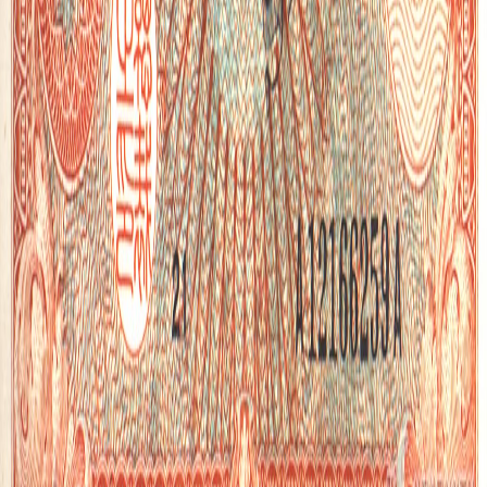
이 지폐에 적힌 금액은?
1,000
환
2026년 5월 8일
출제 횟수:
1
정답률:
100
%
🛍️
물건 & 상품
한국전쟁 중인 1953년 2월 15일, 전쟁 후유증인 악성 인플레이
션을 수습하기 위해 단행된 화폐개혁의 결과물이다. 화폐 단위
를 기존 '원(圓)'에서 '환(圜)'으로 바꾸었으며, 교환 비율은 100
원 : 1환이었다. 오른쪽에는 거북선이 그려져있다. 이후 1962년
제3차 화폐개혁으로 다시 '원' 단위가 도입되면서 유통이 중지
되었다.
설명 없음
추천