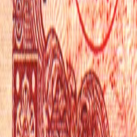
🎲
랜덤 퀴즈
📚
테마 퀴즈
📋
출제 목록