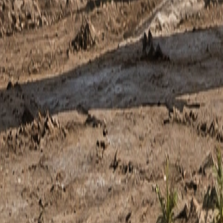
🎲
랜덤 퀴즈
📚
테마 퀴즈
📋
출제 목록